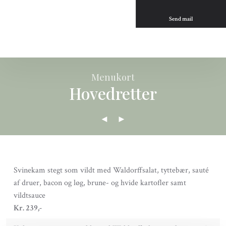
Send mail
Menukort​
Hovedretter
​
◄
►
Svinekam stegt som vildt med Waldorffsalat, tyttebær, sauté
af druer, bacon og løg, brune- og hvide kartofler samt
vildtsauce
​Kr. 239,-