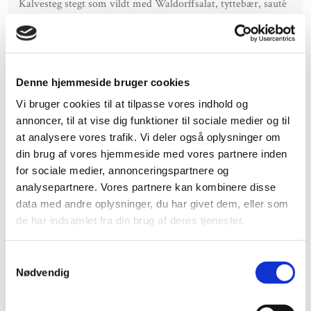
Kalvesteg stegt som vildt med Waldorffsalat, tyttebær, sautè
af druer, bacon og løg, brune- og hvide kartofler samt
vildtflødesauce
​Kr. 269,-
Denne hjemmeside bruger cookies
Gammeldags oksesteg med glaserede løg, bønner, surt og
sødt, hvide kartofler og kraftig oksesky
Vi bruger cookies til at tilpasse vores indhold og
​Kr. 269,-
annoncer, til at vise dig funktioner til sociale medier og til
at analysere vores trafik. Vi deler også oplysninger om
Langtidsstegt kalveculotte, søde ovnbagte tomater, lækker
din brug af vores hjemmeside med vores partnere inden
tilbehør efter årstiden, Barbequesauce og valgfri kartoffel
for sociale medier, annonceringspartnere og
​Kr. 269,-
analysepartnere. Vores partnere kan kombinere disse
data med andre oplysninger, du har givet dem, eller som
Kalvefilet, ostegratineret tomat, svampe sautè, bagt blomkål,
de har indsamlet fra din brug af deres tjenester.
valgfri sauce samt valgfri kartoffel
​Kr. 299,-
Samtykkevalg
Nødvendig
Helstegt oksefilet, fyldte svampe, sugar snaps, panerede
løgringe, Bearnaisesauce eller timiansky og valgfri kartoffel
​Kr. 299,-